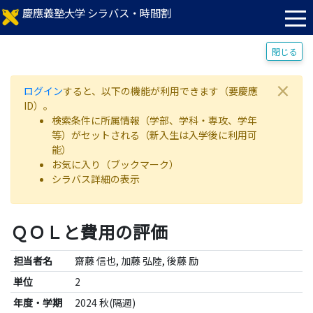
慶應義塾大学 シラバス・時間割
閉じる
×
ログイン
すると、以下の機能が利用できます（要慶應
ID）。
検索条件に所属情報（学部、学科・専攻、学年
等）がセットされる（新入生は入学後に利用可
能）
お気に入り（ブックマーク）
シラバス詳細の表示
ＱＯＬと費用の評価
担当者名
齋藤 信也, 加藤 弘陸, 後藤 励
単位
2
年度・学期
2024 秋(隔週)