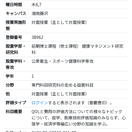
曜日時限
木6,7
キャンパス
湘南藤沢
授業実施形
対面授業（主として対面授業）
態
登録番号
38962
設置学部・
前期博士課程（修士課程） 健康マネジメント研究
研究科
科
設置学科・
公衆衛生・スポーツ健康科学専攻
専攻
学年
1
分野
専門科目研究科の定める設置科目
他
対面授業（主として対面授業）
評語タイプ
ログイン
すると表示されます（要慶應ID）。
科目概要
QOLと費用の評価方法についての様々なトピック
について、疫学、医療技術評価知識のみならず、心
理学・経済学等幅広い分野の知識を学ぶ。