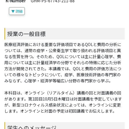
K-Number
GHM-PS-67743-211-88
▼ 詳細
授業の一般目標
医療経済評価における重要な評価項目であるQOLと費用の分析に
ついては、通常の疫学・公衆衛生学で取り扱われる評価項目と異
なる性質を持つ。そのため、QOLについては主に計量心理学、費
用については主に計量経済学の分野でそれらの特徴に応じた分析
方法が開発されてきた。本講義では、QOLと費用の評価方法につ
いての様々なトピックについて、疫学、医療技術評価の専門家の
みならず、心理学・経済学等幅広い分野の専門家から学ぶ。
本科目は、オンライン（リアルタイム）講義の回と対面講義の回
があります。第1回目10月5日木曜日は対面講義を予定しています
が、新型コロナウィルス感染状況によっては、オンラインに変更
します。オンラインと対面の予定は初回講義でお伝えします。
学生へのメッセージ