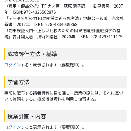
『費用・便益分析』TF ナス著　萩原 清子訳　　勁草書房　2007
年　ISBN: 978-4326502875
『データ分析の力 因果関係に迫る思考法』伊藤公一郎著　光文社
新書　2017年　ISBN: 978-4334039868
『効果検証入門〜正しい比較のための因果推論/計量経済学の基
礎』安井翔太著　技術評論社　2020年　ISBN: 978-4297111175
成績評価方法・基準
ログイン
すると表示されます（要慶應ID）。
学習方法
事前に配布する講義資料に目を通し、授業の際には、それに基づ
いて質問をする。授業後は資料を利用し復習する。
授業計画・内容
ログイン
すると表示されます（要慶應ID）。